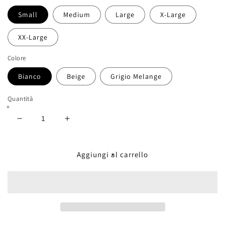
Small
Medium
Large
X-Large
XX-Large
Colore
Bianco
Beige
Grigio Melange
Quantità
Diminuisci
Aumenta
quantità
quantità
per
per
T-
T-
Aggiungi al carrello
Shirt
Shirt
-
-
Hockey
Hockey
-
-