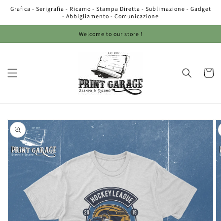
Vai
Grafica - Serigrafia - Ricamo - Stampa Diretta - Sublimazione - Gadget
direttamente
- Abbigliamento - Comunicazione
ai contenuti
Welcome to our store !
Carrell
Passa alle
informazioni
sul prodotto