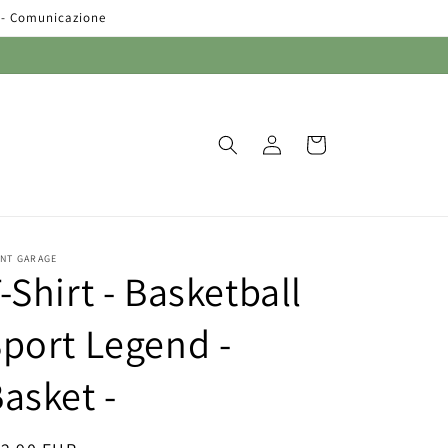
o - Comunicazione
Accedi
Carrello
INT GARAGE
-Shirt - Basketball
port Legend -
asket -