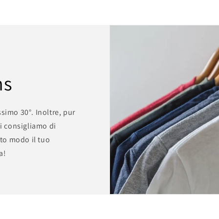
ns
simo 30°. Inoltre, pur
ti consigliamo di
sto modo il tuo
a!