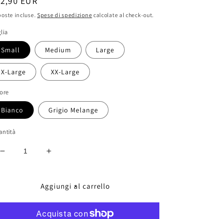
rezzo
12,90 EUR
oste incluse.
Spese di spedizione
calcolate al check-out.
stino
lia
Small
Medium
Large
X-Large
XX-Large
ore
Bianco
Grigio Melange
antità
Diminuisci
Aumenta
quantità
quantità
per
per
T-
T-
Aggiungi al carrello
Shirt
Shirt
-
-
Basketball
Basketball