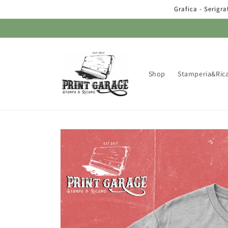
Vai
Grafica - Serigr
direttamente
ai contenuti
Shop
Stamperia&Rica
Passa alle
informazioni
sul prodotto