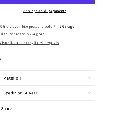
Sport
Sport
Legend
Legend
Altre opzioni di pagamento
-
-
Basket
Basket
Ritiro disponibile presso la sede
Print Garage
-
-
Di solito pronto in 2-4 giorni
Visualizza i dettagli del negozio
3
Materiali
Spedizioni & Resi
Share