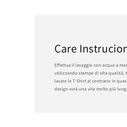
multimediali
2
in
finestra
modale
Care Instrucio
Effettua il lavaggio con acqua a mas
utilizzando stampe di alta qualità, 
lavare le T-Shirt al contrario in que
design avrà una vita molto più lung