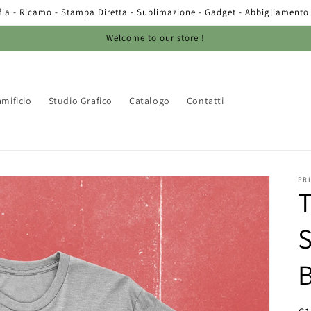
afia - Ricamo - Stampa Diretta - Sublimazione - Gadget - Abbigliament
Welcome to our store !
mificio
Studio Grafico
Catalogo
Contatti
PR
T
S
B